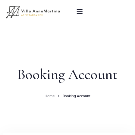
Home
La Villa
Booking Account
Le Camere
La Colazione
Home
Booking Account
Attrazioni Turistiche
Blog
Contatti