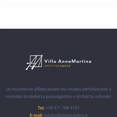
Check-in
Un incantevole affittacamere che incarna perfettamente il
connubio tra bellezza paesaggistica e ricchezza culturale.
Check-out
Tel:
+39 371 788 4167
E-mail:
info@villannamartina.it