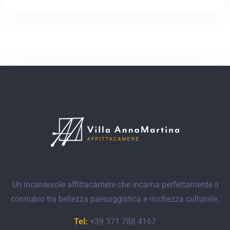
Check-in
Un incantevole affittacamere che incarna perfettamente il
Check-out
connubio tra bellezza paesaggistica e ricchezza culturale.
Tel:
+39 371 788 4167