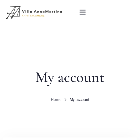
Home
La Villa
My account
Le Camere
La Colazione
Home
My account
Attrazioni Turistiche
Blog
Contatti