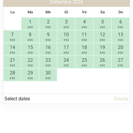
Settembre 2026
Lu
Ma
Me
Gi
Ve
Sa
Do
1
2
3
4
5
6
€
90
€
90
€
90
€
90
€
90
€
90
7
8
9
10
11
12
13
€
90
€
90
€
90
€
90
€
90
€
90
€
90
14
15
16
17
18
19
20
€
90
€
90
€
90
€
90
€
90
€
90
€
90
21
22
23
24
25
26
27
€
90
€
90
€
90
€
90
€
90
€
90
€
90
28
29
30
€
90
€
90
€
90
Select dates
Svuota