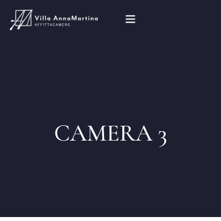
Home
La Villa
Le Camere
CAMERA 3
La Colazione
Attrazioni Turistiche
Blog
Contatti