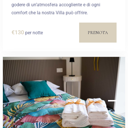
godere di un’atmosfera accogliente e di ogni
comfort che la nostra Villa può offrire.
Check-in
€
130
PRENOTA
per notte
Check-out
CERCA