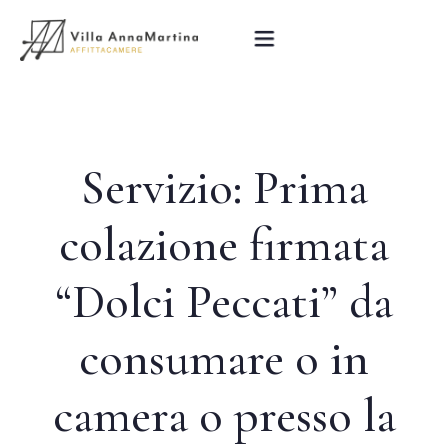
Home
Servizio:
Prima
La Villa
colazione firmata
Le Camere
“Dolci Peccati” da
La Colazione
consumare o in
Attrazioni Turistiche
Blog
camera o presso la
Contatti