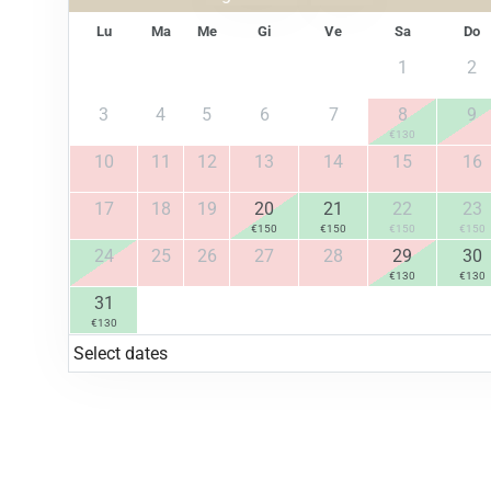
Lu
Ma
Me
Gi
Ve
Sa
Do
1
2
3
4
5
6
7
8
9
€
130
10
11
12
13
14
15
16
17
18
19
20
21
22
23
€
150
€
150
€
150
€
150
24
25
26
27
28
29
30
€
130
€
130
31
€
130
Select dates