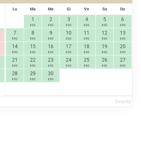
Lu
Ma
Me
Gi
Ve
Sa
Do
1
2
3
4
5
6
€
90
€
90
€
90
€
90
€
90
€
90
7
8
9
10
11
12
13
€
90
€
90
€
90
€
90
€
90
€
90
€
90
14
15
16
17
18
19
20
€
90
€
90
€
90
€
90
€
90
€
90
€
90
21
22
23
24
25
26
27
€
90
€
90
€
90
€
90
€
90
€
90
€
90
28
29
30
€
90
€
90
€
90
Svuota