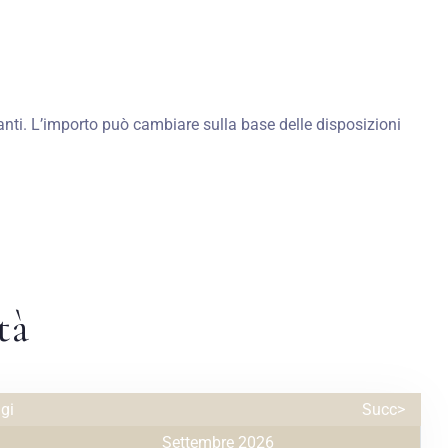
nti. L’importo può cambiare sulla base delle disposizioni
tà
gi
Succ>
Settembre 2026