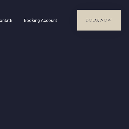
BOOK NOW
ontatti
Booking Account
5