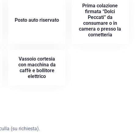
Prima colazione
firmata “Dolci
Peccati” da
Posto auto riservato
Check-out
consumare o in
camera o presso la
cornetteria
CERCA
Vassoio cortesia
con macchina da
caffè e bollitore
elettrico
lla (su richiesta).